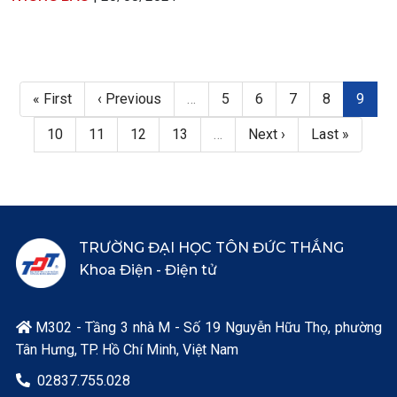
Pagination
First page
Trang trước
Page
Page
Page
Page
Trang h
« First
‹ Previous
…
5
6
7
8
9
Page
Page
Page
Page
Next page
Last page
10
11
12
13
…
Next ›
Last »
TRƯỜNG ĐẠI HỌC TÔN ĐỨC THẮNG
Khoa Điện - Điện tử
M302 - Tầng 3 nhà M - Số 19 Nguyễn Hữu Thọ, phường

Tân Hưng, TP. Hồ Chí Minh, Việt Nam
02837.755.028
