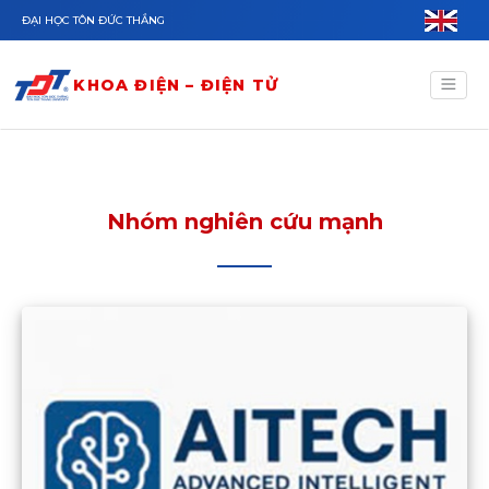
Nhảy đến nội dung
ĐẠI HỌC TÔN ĐỨC THẮNG
KHOA ĐIỆN – ĐIỆN TỬ
Nhóm nghiên cứu mạnh