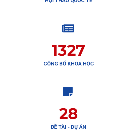
HỘI THẢO QUỐC TẾ

1327
CÔNG BỐ KHOA HỌC

28
ĐỀ TÀI - DỰ ÁN