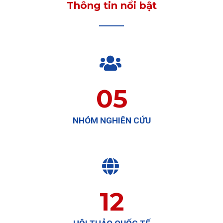
Thông tin nổi bật

05
NHÓM NGHIÊN CỨU

12