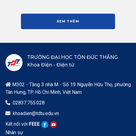
XEM THÊM
TRƯỜNG ĐẠI HỌC TÔN ĐỨC THẮNG
Khoa Điện - Điện tử
M302 - Tầng 3 nhà M - Số 19 Nguyễn Hữu Thọ, phường

Tân Hưng, TP. Hồ Chí Minh, Việt Nam
02837.755.028

khoadien@tdtu.edu.vn

Kết nối với
FEEE
Nhân sự