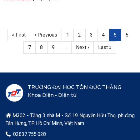
Pagination
First page
Trang trước
Page
Page
Page
Page
Trang hiện t
Page
« First
‹ Previous
1
2
3
4
5
6
Page
Page
Page
Next page
Last page
7
8
9
…
Next ›
Last »
TRƯỜNG ĐẠI HỌC TÔN ĐỨC THẮNG
Khoa Điện - Điện tử
M302 - Tầng 3 nhà M - Số 19 Nguyễn Hữu Thọ, phường

Tân Hưng, TP. Hồ Chí Minh, Việt Nam
02837.755.028
