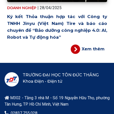
| 28/04/2025
DOANH NGHIỆP
Ký kết Thỏa thuận hợp tác với Công ty
TNHH Jinyu (Việt Nam) Tire và báo cáo
chuyên đề “Bảo dưỡng công nghiệp 4.0: AI,
Robot và Tự động hóa”
Xem thêm
TRƯỜNG ĐẠI HỌC TÔN ĐỨC THẮNG
Khoa Điện - Điện tử
M302 - Tầng 3 nhà M - Số 19 Nguyễn Hữu Thọ, phường

Tân Hưng, TP. Hồ Chí Minh, Việt Nam
02837.755.028
