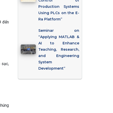
Control of
Production Systems
Using PLCs on the E-
Ra Platform”
9 đến
Seminar on
“Applying MATLAB &
AI to Enhance
Teaching, Research,
and Engineering
System
 sạc,
Development”
chúng