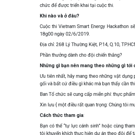
chức để được triển khai tại cuộc thi.
Khi nào và ở đâu?
Cuộc thi Vietnam Smart Energy Hackathon s
18g00 ngày 02/6/2019.
Địa chỉ: 268 Lý Thường Kiệt, P.14, Q.10, TP.H
Phần thưởng dành cho đội chiến thắng?
Những gì bạn nên mang theo những gì tới 
Ưu tiên nhất, hãy mang theo những vật dụng 
gối và bất cứ điều gì khác mà bạn thấy cần thi
Ban Tổ chức sẽ cung cấp miễn phí: thực phẩm, 
Xin lưu { một điều rất quan trọng: Chúng tôi m
Cách thức tham gia
:
Bạn có thể “tự lực cánh sinh” hoặc cùng tham
tôi khuyến khích thực hiện dự án theo đội để 