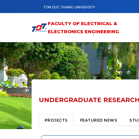
Skip to main content
TON DUC THANG UNIVERSITY
FACULTY OF ELECTRICAL &
ELECTRONICS ENGINEERING
UNDERGRADUATE RESEARC
Primary tabs
(ACTIVE TAB)
PROJECTS
FEATURED NEWS
STU