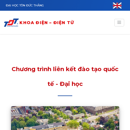
Nhảy đến nội dung
ĐẠI HỌC TÔN ĐỨC THẮNG
KHOA ĐIỆN – ĐIỆN TỬ
Chương trình liên kết đào tạo quốc
tế - Đại học