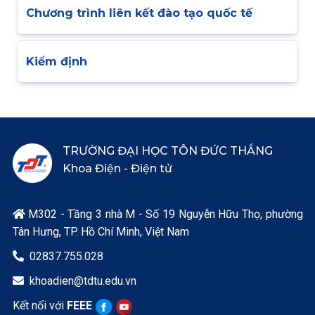
Chương trình liên kết đào tạo quốc tế
Kiểm định
TRƯỜNG ĐẠI HỌC TÔN ĐỨC THẮNG
Khoa Điện - Điện tử
M302 - Tầng 3 nhà M - Số 19 Nguyễn Hữu Thọ, phường

Tân Hưng, TP. Hồ Chí Minh, Việt Nam
02837.755.028

khoadien@tdtu.edu.vn

Kết nối với
FEEE