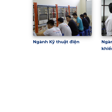
Ngành Kỹ thuật điện
Ngà
khiể