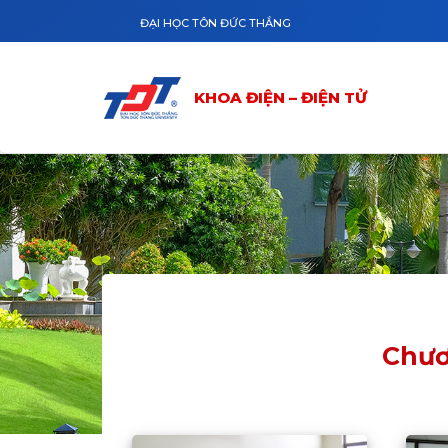
Nhảy đến nội dung
ĐẠI HỌC TÔN ĐỨC THẮNG
KHOA ĐIỆN – ĐIỆN TỬ
Chươ