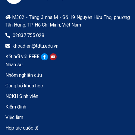
M302 - Tầng 3 nhà M - Số 19 Nguyễn Hữu Thọ, phường

Tân Hưng, TP. Hồ Chí Minh, Việt Nam
02837.755.028

khoadien@tdtu.edu.vn

Kết nối với
FEEE
Nhân sự
Nhóm nghiên cứu
Công bố khoa học
NCKH Sinh viên
Kiểm định
Việc làm
Hợp tác quốc tế