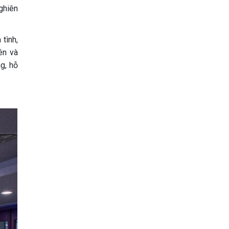
ghiên
tình,
ên và
g, hỗ