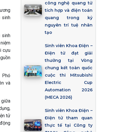
công nghệ quang tử
hương
tích hợp và điện toán
u sinh
quang trong kỷ
nguyên trí tuệ nhân
tạo
 sinh
 niệm
Sinh viên Khoa Điện –
i cựu
Điện tử đạt giải
nguồn
thưởng tại Vòng
chung kết toàn quốc
cuộc thi Mitsubishi
– Phó
Electric Cup
ên và
Automation 2026
(MECA 2026)
 giữa
dụng,
Sinh viên Khoa Điện –
ện tử
Điện tử tham quan
 động
thực tế tại Công ty