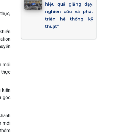
hiệu quả giảng dạy,
nghiên cứu và phát
thực,
triển hệ thống kỹ
thuật”
khiển
ation
huyển
m mối
 thực
 kiến
u góc
Khánh
m mới
 thêm