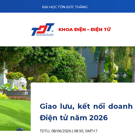
Nhảy đến nội dung
ĐẠI HỌC TÔN ĐỨC THẮNG
KHOA ĐIỆN – ĐIỆN TỬ
Giao lưu, kết nối doanh
Điện tử năm 2026
TDTU, 08/06/2026 | 08:30, GMT+7