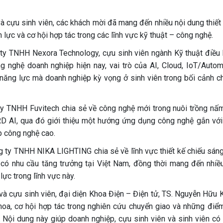
à cựu sinh viên, các khách mời đã mang đến nhiều nội dung thiết 
lực và cơ hội hợp tác trong các lĩnh vực kỹ thuật – công nghệ.
y TNHH Nexora Technology, cựu sinh viên ngành Kỹ thuật điều 
 nghệ doanh nghiệp hiện nay, vai trò của AI, Cloud, IoT/Autom
 năng lực mà doanh nghiệp kỳ vọng ở sinh viên trong bối cảnh c
 TNHH Fuvitech chia sẻ về công nghệ mới trong nuôi trồng nấ
I, qua đó giới thiệu một hướng ứng dụng công nghệ gắn với
p công nghệ cao.
 ty TNHH NIKA LIGHTING chia sẻ về lĩnh vực thiết kế chiếu sáng
 có nhu cầu tăng trưởng tại Việt Nam, đồng thời mang đến nhiề
lực trong lĩnh vực này.
và cựu sinh viên, đại diện Khoa Điện – Điện tử, TS. Nguyễn Hữu 
oa, cơ hội hợp tác trong nghiên cứu chuyển giao và những điể
. Nội dung này giúp doanh nghiệp, cựu sinh viên và sinh viên có