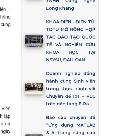
TNHH Công nghệ
Long Khang
iện –
 thông
KHOA ĐIỆN - ĐIỆN TỬ,
 cùng
TDTU MỞ RỘNG HỢP
TÁC ĐÀO TẠO QUỐC
TẾ VÀ NGHIÊN CỨU
KHOA HỌC TẠI
NSYSU, ĐÀI LOAN
Doanh nghiệp đồng
hành cùng Sinh viên
trong thực hành với
Chuyên đề IoT – PLC
trên nền tảng E-Ra
 viên
h lập
Báo cáo chuyên đề
sở dữ
“Ứng dụng MATLAB
 ngày
& AI trong nâng cao