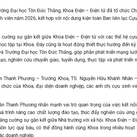
ường Đại học Tôn Đức Thắng, Khoa Điện – Điện tử đã tổ chức C
inh viên năm 2026, kết hợp với nội dung kiện toàn Ban liên lạc Cự
cường sự gắn kết giữa Khoa Điện – Điện tử với các thế hệ cựu
 học tập tại Khoa. Đây cũng là hoạt động thiết thực hướng đến kỷ
và Trường Đại học Tôn Đức Thắng, góp phần phát triển mạng lướ
tạo, nghiên cứu chuyển giao, tuyển dụng, thực tập và phát triển 
ần Thanh Phương – Trưởng Khoa, TS. Nguyễn Hữu Khánh Nhân 
n chức của Khoa, đại diện doanh nghiệp, các anh chị cựu sinh vi
rần Thanh Phương nhấn mạnh vai trò quan trọng của việc kết nối
uá trình nâng cao chất lượng đào tạo, thúc đẩy nghiên cứu ứng 
tăng cường sự gắn kết giữa Nhà trường với xã hội. Khoa Điện – Đi
uồn lực quý báu, có thể đồng hành cùng Khoa trong nhiều hoạt
ác doanh nghiệp.