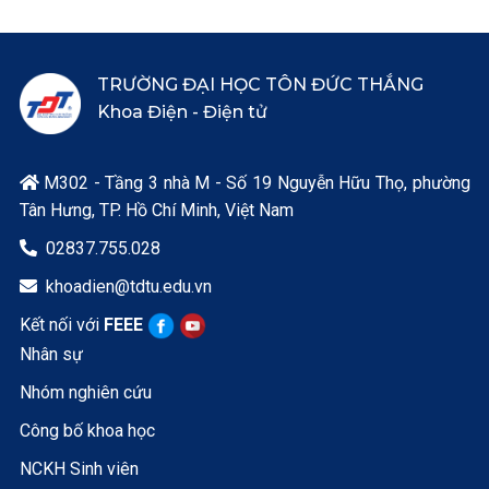
TRƯỜNG ĐẠI HỌC TÔN ĐỨC THẮNG
Khoa Điện - Điện tử
M302 - Tầng 3 nhà M - Số 19 Nguyễn Hữu Thọ, phường

Tân Hưng, TP. Hồ Chí Minh, Việt Nam
02837.755.028

khoadien@tdtu.edu.vn

Kết nối với
FEEE
Nhân sự
Nhóm nghiên cứu
Công bố khoa học
NCKH Sinh viên