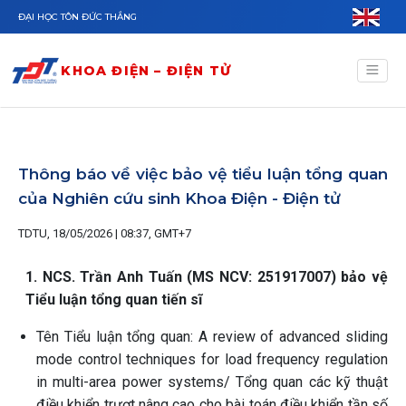
Nhảy đến nội dung
ĐẠI HỌC TÔN ĐỨC THẮNG
KHOA ĐIỆN – ĐIỆN TỬ
Thông báo về việc bảo vệ tiểu luận tổng quan
của Nghiên cứu sinh Khoa Điện - Điện tử
TDTU, 18/05/2026 | 08:37, GMT+7
1. NCS. Trần Anh Tuấn (MS NCV: 251917007) bảo vệ
Tiểu luận tổng quan tiến sĩ
Tên Tiểu luận tổng quan: A review of advanced sliding
mode control techniques for load frequency regulation
in multi-area power systems/ Tổng quan các kỹ thuật
điều khiển trượt nâng cao cho bài toán điều khiển tần số