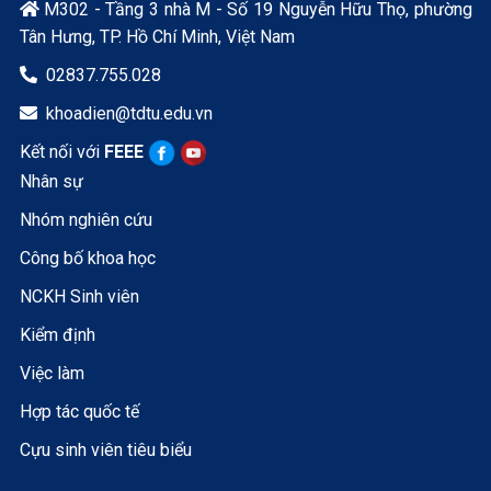
M302 - Tầng 3 nhà M - Số 19 Nguyễn Hữu Thọ, phường

Tân Hưng, TP. Hồ Chí Minh, Việt Nam
02837.755.028

khoadien@tdtu.edu.vn

Kết nối với
FEEE
Nhân sự
Nhóm nghiên cứu
Công bố khoa học
NCKH Sinh viên
Kiểm định
Việc làm
Hợp tác quốc tế
Cựu sinh viên tiêu biểu