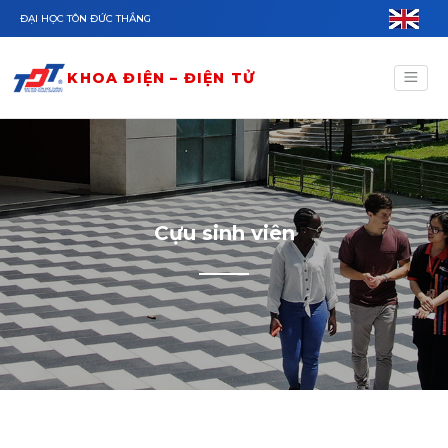
Nhảy đến nội dung
ĐẠI HỌC TÔN ĐỨC THẮNG
KHOA ĐIỆN – ĐIỆN TỬ
Cựu sinh viên