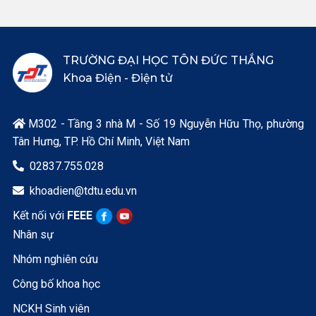
TRƯỜNG ĐẠI HỌC TÔN ĐỨC THẮNG
Khoa Điện - Điện tử
M302 - Tầng 3 nhà M - Số 19 Nguyễn Hữu Thọ, phường

Tân Hưng, TP. Hồ Chí Minh, Việt Nam
02837.755.028

khoadien@tdtu.edu.vn

Kết nối với
FEEE
Nhân sự
Nhóm nghiên cứu
Công bố khoa học
NCKH Sinh viên