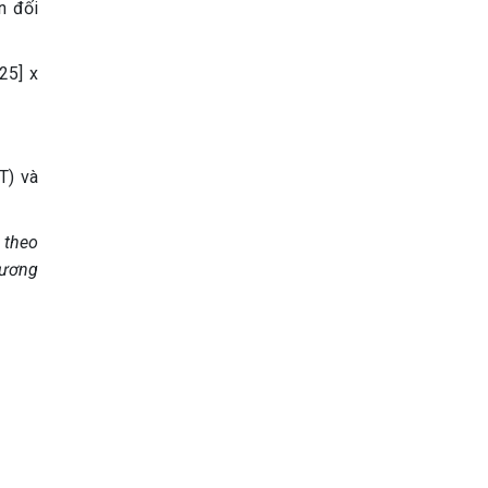
n đối
25] x
T) và
 theo
tương