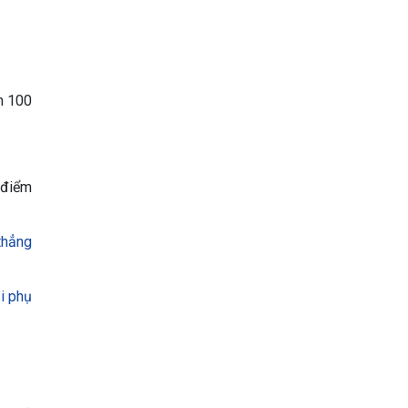
n 100
 điểm
thẳng
i phụ