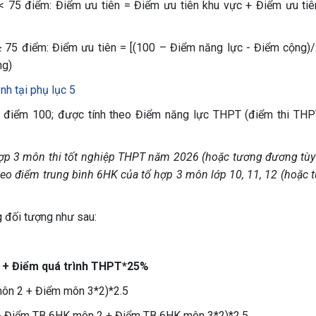
< 75 điểm: Điểm ưu tiên = Điểm ưu tiên khu vực + Điểm ưu tiê
≥ 75 điểm: Điểm ưu tiên = [(100 – Điểm năng lực - Điểm cộng)/
ng)
h tại phụ lục 5
 điểm 100; được tính theo Điểm năng lực THPT (điểm thi THP
hợp 3 môn thi tốt nghiệp THPT năm 2026 (hoặc tương đương tùy
heo điểm trung bình 6HK của tổ hợp 3 môn lớp 10, 11, 12 (hoặc 
g đối tượng như sau:
 + Điểm quá trình THPT*25%
ôn 2 + Điểm môn 3*2)*2.5
+ Điểm TB 6HK môn 2 + Điểm TB 6HK môn 3*2)*2.5