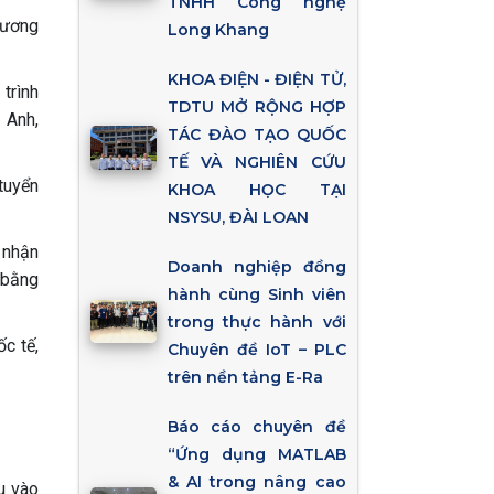
TNHH Công nghệ
hương
Long Khang
KHOA ĐIỆN - ĐIỆN TỬ,
trình
TDTU MỞ RỘNG HỢP
 Anh,
TÁC ĐÀO TẠO QUỐC
TẾ VÀ NGHIÊN CỨU
tuyển
KHOA HỌC TẠI
NSYSU, ĐÀI LOAN
 nhận
Doanh nghiệp đồng
 bằng
hành cùng Sinh viên
trong thực hành với
c tế,
Chuyên đề IoT – PLC
trên nền tảng E-Ra
Báo cáo chuyên đề
“Ứng dụng MATLAB
& AI trong nâng cao
u vào