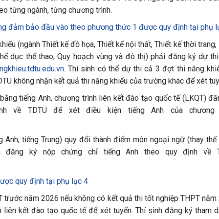
o từng ngành, từng chương trình.
ng đảm bảo đầu vào theo phương thức 1 được quy định tại phụ lụ
iếu (ngành Thiết kế đồ họa, Thiết kế nội thất, Thiết kế thời trang
ý thể dục thể thao, Quy hoạch vùng và đô thị) phải đăng ký dự th
angkhieu.tdtu.edu.vn
. Thí sinh có thể dự thi cả 3 đợt thi năng kh
DTU không nhận kết quả thi năng khiếu của trường khác để xét tuy
 bằng tiếng Anh, chương trình liên kết đào tạo quốc tế (LKQT) đă
nh về TDTU để xét điều kiện tiếng Anh của chương t
ng Anh, tiếng Trung) quy đổi thành điểm môn ngoại ngữ (thay thế
n đăng ký nộp chứng chỉ tiếng Anh theo quy định về 
ược quy định tại phụ lục 4
HPT trước năm 2026 nếu không có kết quả thi tốt nghiệp THPT năm
 liên kết đào tạo quốc tế để xét tuyển. Thí sinh đăng ký tham d