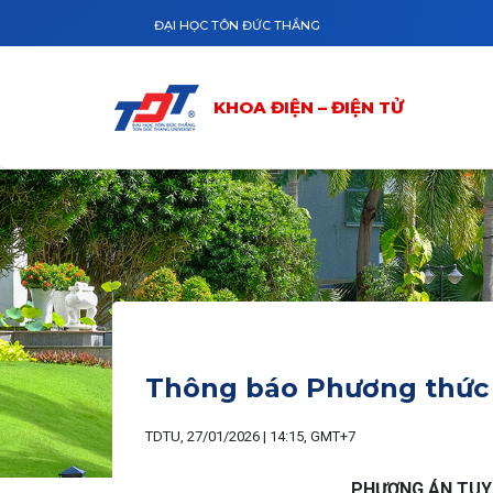
Nhảy đến nội dung
ĐẠI HỌC TÔN ĐỨC THẮNG
KHOA ĐIỆN – ĐIỆN TỬ
Thông báo Phương thức 
TDTU, 27/01/2026 | 14:15, GMT+7
PHƯƠNG ÁN TUYỂ