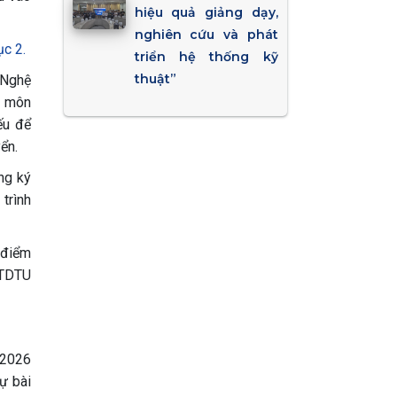
hiệu quả giảng dạy,
nghiên cứu và phát
c 2.
triển hệ thống kỹ
thuật”
, Nghệ
i môn
iếu để
ển.
ng ký
rình
 điểm
TDTU
 2026
ự bài