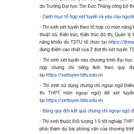
do Trường Đại học Tôn Đức Thắng công bố the
- Danh mục tổ hợp xét tuyển và yêu cầu ngưỡ
- Thí sinh xét tuyển theo tổ hợp có môn năng kh
thuật số, Kiến trúc, Kiến trúc đô thị, Quản l
năng khiếu do TDTU tổ chức tại
https://thin
dùng điểm cao nhất của 3 đợt thi xét tuyển. T
- Thí sinh xét tuyển vào chương trình đại học
nộp chứng chỉ tiếng Anh theo quy đị
tại
https://xettuyen.tdtu.edu.vn
- Thí sinh sử dụng chứng chỉ ngoại ngữ (tiế
thi THPT môn ngoại ngữ) để xét tuyể
tại
https://xettuyen.tdtu.edu.vn
.
- Bảng quy đổi kết quả chứng chỉ ngoại ngữ đ
- Thí sinh thuộc Đối tượng 1.5 tốt nghiệp T
phải tham dự bài phỏng vấn của chương trình