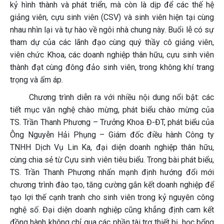
kỷ hình thành và phát triển, mà còn là dịp để các thế hệ
giảng viên, cựu sinh viên (CSV) và sinh viên hiện tại cùng
nhau nhìn lại và tự hào về ngôi nhà chung này. Buổi lễ có sự
tham dự của các lãnh đạo cùng quý thầy cô giảng viên,
viên chức Khoa, các doanh nghiệp thân hữu, cựu sinh viên
thành đạt cùng đông đảo sinh viên, trong không khí trang
trọng và ấm áp.
Chương trình diễn ra với nhiều nội dung nổi bật: các
tiết mục văn nghệ chào mừng, phát biểu chào mừng của
TS. Trần Thanh Phương – Trưởng Khoa Đ-ĐT, phát biểu của
Ông Nguyễn Hải Phụng – Giám đốc điều hành Công ty
TNHH Dịch Vụ Lin Ka, đại diện doanh nghiệp thân hữu,
cùng chia sẻ từ Cựu sinh viên tiêu biểu. Trong bài phát biểu,
TS. Trần Thanh Phương nhấn mạnh định hướng đổi mới
chương trình đào tạo, tăng cường gắn kết doanh nghiệp để
tạo lợi thế cạnh tranh cho sinh viên trong kỷ nguyên công
nghệ số. Đại diện doanh nghiệp cũng khẳng định cam kết
đồng hành không chỉ qua các phần tài trợ thiết bị, học bổng