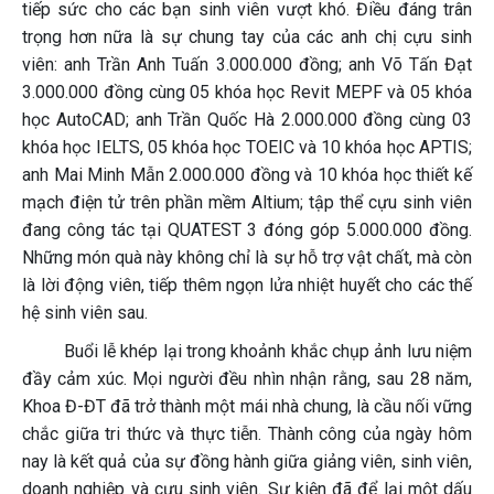
tiếp sức cho các bạn sinh viên vượt khó. Điều đáng trân
trọng hơn nữa là sự chung tay của các anh chị cựu sinh
viên: anh Trần Anh Tuấn 3.000.000 đồng; anh Võ Tấn Đạt
3.000.000 đồng cùng 05 khóa học Revit MEPF và 05 khóa
học AutoCAD; anh Trần Quốc Hà 2.000.000 đồng cùng 03
khóa học IELTS, 05 khóa học TOEIC và 10 khóa học APTIS;
anh Mai Minh Mẫn 2.000.000 đồng và 10 khóa học thiết kế
mạch điện tử trên phần mềm Altium; tập thể cựu sinh viên
đang công tác tại QUATEST 3 đóng góp 5.000.000 đồng.
Những món quà này không chỉ là sự hỗ trợ vật chất, mà còn
là lời động viên, tiếp thêm ngọn lửa nhiệt huyết cho các thế
hệ sinh viên sau.
Buổi lễ khép lại trong khoảnh khắc chụp ảnh lưu niệm
đầy cảm xúc. Mọi người đều nhìn nhận rằng, sau 28 năm,
Khoa Đ-ĐT đã trở thành một mái nhà chung, là cầu nối vững
chắc giữa tri thức và thực tiễn. Thành công của ngày hôm
nay là kết quả của sự đồng hành giữa giảng viên, sinh viên,
doanh nghiệp và cựu sinh viên. Sự kiện đã để lại một dấu