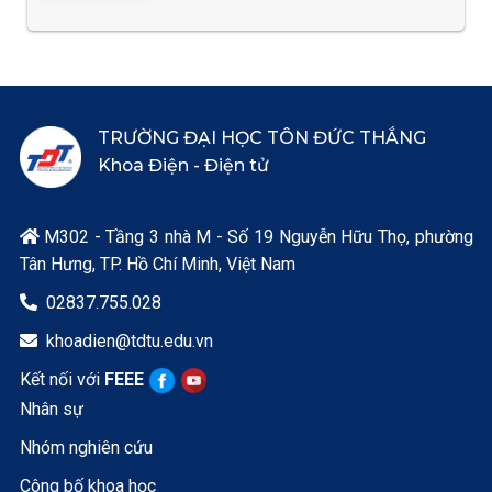
TRƯỜNG ĐẠI HỌC TÔN ĐỨC THẮNG
Khoa Điện - Điện tử
M302 - Tầng 3 nhà M - Số 19 Nguyễn Hữu Thọ, phường

Tân Hưng, TP. Hồ Chí Minh, Việt Nam
02837.755.028

khoadien@tdtu.edu.vn

Kết nối với
FEEE
Nhân sự
Nhóm nghiên cứu
Công bố khoa học