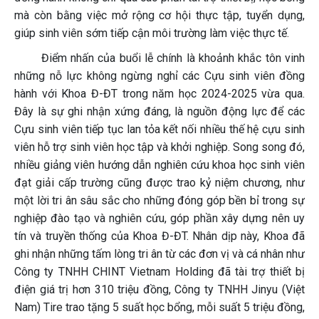
mà còn bằng việc mở rộng cơ hội thực tập, tuyển dụng,
giúp sinh viên sớm tiếp cận môi trường làm việc thực tế.
Điểm nhấn của buổi lễ chính là khoảnh khắc tôn vinh
những nỗ lực không ngừng nghỉ các Cựu sinh viên đồng
hành với Khoa Đ-ĐT trong năm học 2024-2025 vừa qua.
Đây là sự ghi nhận xứng đáng, là nguồn động lực để các
Cựu sinh viên tiếp tục lan tỏa kết nối nhiều thế hệ cựu sinh
viên hỗ trợ sinh viên học tập và khởi nghiệp. Song song đó,
nhiều giảng viên hướng dẫn nghiên cứu khoa học sinh viên
đạt giải cấp trường cũng được trao kỷ niệm chương, như
một lời tri ân sâu sắc cho những đóng góp bền bỉ trong sự
nghiệp đào tạo và nghiên cứu, góp phần xây dựng nên uy
tín và truyền thống của Khoa Đ-ĐT. Nhân dịp này, Khoa đã
ghi nhận những tấm lòng tri ân từ các đơn vị và cá nhân như
Công ty TNHH CHINT Vietnam Holding đã tài trợ thiết bị
điện giá trị hơn 310 triệu đồng, Công ty TNHH Jinyu (Việt
Nam) Tire trao tặng 5 suất học bổng, mỗi suất 5 triệu đồng,