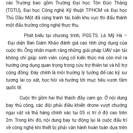
các Trường bao gồm Trường Đại học Tôn Đức Thắng
(TDTU), Đại học Công nghệ Kỹ thuật TP.HCM và Đại học
Thủ Dầu Một đã cùng tranh tài, biến khu vực thi đấu thành
một đấu trường công nghệ thực thụ.
Phát biểu tại chương trình, PGS.TS. Lê Mỹ Hà –
Đại diện Ban Giám Khảo đánh giá cao tính ứng dụng của
cuộc thi. Ông nhấn mạnh rằng những giải pháp UAV vận tải
không chỉ giúp sinh viên củng cố kiến thức mà còn mở ra
hướng ứng dụng quan trọng trong cứu trợ thiên tai và hỗ trợ
cộng đồng. Đây chính là môi trường lý tưởng để các kỹ sư
tương lai cọ xát, học hỏi và hướng tới mục tiêu vươn tầm
quốc tế.
Cuộc thi gồm hai thử thách đầy cam go. Ở nội dung
bay thủ công, các đội phải điều khiển drone vượt chướng
ngại vật và thả hàng chính xác tại 05 vị trí ở độ cao trên
2m. Trong khi đó, nội dung bay tự động lại là cuộc đấu trí
về công nghệ khi thiết bị phải vận hành hoàn toàn dựa trên