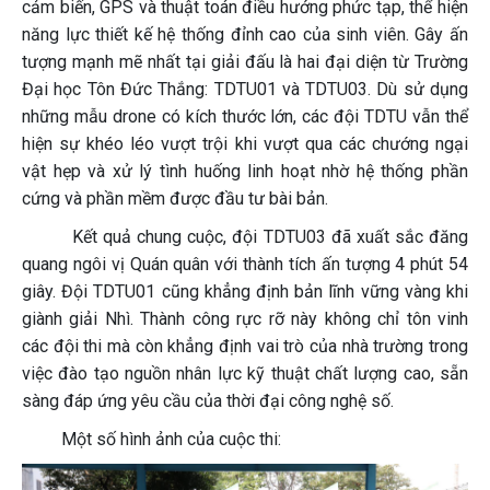
cảm biến, GPS và thuật toán điều hướng phức tạp, thể hiện
năng lực thiết kế hệ thống đỉnh cao của sinh viên. Gây ấn
tượng mạnh mẽ nhất tại giải đấu là hai đại diện từ Trường
Đại học Tôn Đức Thắng: TDTU01 và TDTU03. Dù sử dụng
những mẫu drone có kích thước lớn, các đội TDTU vẫn thể
hiện sự khéo léo vượt trội khi vượt qua các chướng ngại
vật hẹp và xử lý tình huống linh hoạt nhờ hệ thống phần
cứng và phần mềm được đầu tư bài bản.
Kết quả chung cuộc, đội TDTU03 đã xuất sắc đăng
quang ngôi vị Quán quân với thành tích ấn tượng 4 phút 54
giây. Đội TDTU01 cũng khẳng định bản lĩnh vững vàng khi
giành giải Nhì. Thành công rực rỡ này không chỉ tôn vinh
các đội thi mà còn khẳng định vai trò của nhà trường trong
việc đào tạo nguồn nhân lực kỹ thuật chất lượng cao, sẵn
sàng đáp ứng yêu cầu của thời đại công nghệ số.
Một số hình ảnh của cuộc thi: