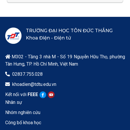
TRƯỜNG ĐẠI HỌC TÔN ĐỨC THẮNG
Khoa Điện - Điện tử
M302 - Tầng 3 nhà M - Số 19 Nguyễn Hữu Thọ, phường

Tân Hưng, TP. Hồ Chí Minh, Việt Nam
02837.755.028

khoadien@tdtu.edu.vn

Kết nối với
FEEE
Nhân sự
Nhóm nghiên cứu
Công bố khoa học