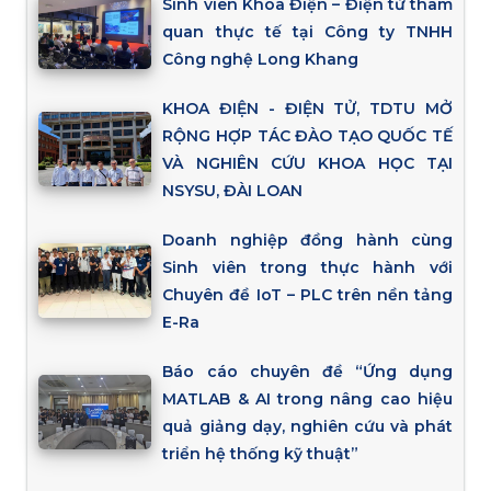
Sinh viên Khoa Điện – Điện tử tham
quan thực tế tại Công ty TNHH
Công nghệ Long Khang
KHOA ĐIỆN - ĐIỆN TỬ, TDTU MỞ
RỘNG HỢP TÁC ĐÀO TẠO QUỐC TẾ
VÀ NGHIÊN CỨU KHOA HỌC TẠI
NSYSU, ĐÀI LOAN
Doanh nghiệp đồng hành cùng
Sinh viên trong thực hành với
Chuyên đề IoT – PLC trên nền tảng
E-Ra
Báo cáo chuyên đề “Ứng dụng
MATLAB & AI trong nâng cao hiệu
quả giảng dạy, nghiên cứu và phát
triển hệ thống kỹ thuật”