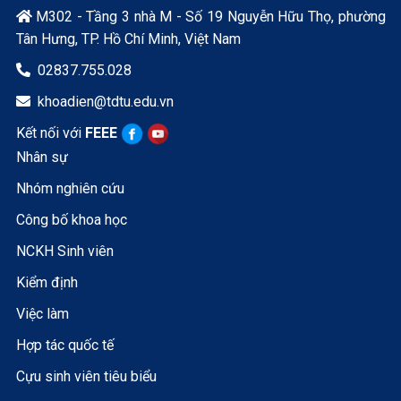
M302 - Tầng 3 nhà M - Số 19 Nguyễn Hữu Thọ, phường

Tân Hưng, TP. Hồ Chí Minh, Việt Nam
02837.755.028

khoadien@tdtu.edu.vn

Kết nối với
FEEE
Nhân sự
Nhóm nghiên cứu
Công bố khoa học
NCKH Sinh viên
Kiểm định
Việc làm
Hợp tác quốc tế
Cựu sinh viên tiêu biểu