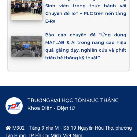
Sinh viên trong thực hành với
Chuyên đề IoT – PLC trên nền tảng
E-Ra
Báo cáo chuyên đề “Ứng dụng
MATLAB & AI trong nâng cao hiệu
quả giảng dạy, nghiên cứu và phát
triển hệ thống kỹ thuật”
TRƯỜNG ĐẠI HỌC TÔN ĐỨC THẮNG
Khoa Điện - Điện tử
M302 - Tầng 3 nhà M - Số 19 Nguyễn Hữu Thọ, phường

Tân Hưng, TP. Hồ Chí Minh, Việt Nam