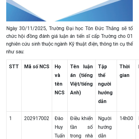
Ngày 30/11/2025, Trường Đại học Tôn Đức Thắng sẽ tổ
chức hội đồng đánh giá luận án tiến sĩ cấp Trường cho 01
nghiên cứu sinh thuộc ngành Kỹ thuật điện, thông tin cụ thể
như sau:
STT
Mã số NCS
Họ
Tên luận
Tập
Thời
và
án (tiếng
thể
gian
tên
Việt/tiếng
người
NCS
Anh)
hướng
dẫn
1
202917002
Đào
Điều khiển
Người
14h00
Huy
tần số
hướng
Tuấn
trong nhà
dẫn