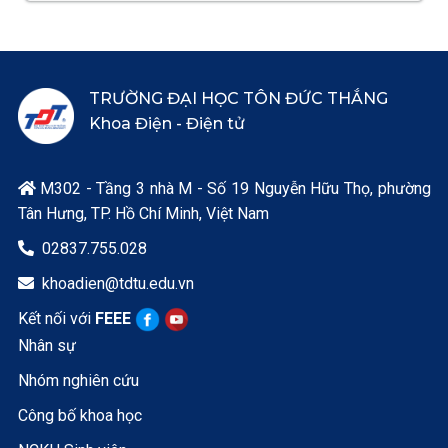
TRƯỜNG ĐẠI HỌC TÔN ĐỨC THẮNG
Khoa Điện - Điện tử
M302 - Tầng 3 nhà M - Số 19 Nguyễn Hữu Thọ, phường

Tân Hưng, TP. Hồ Chí Minh, Việt Nam
02837.755.028

khoadien@tdtu.edu.vn

Kết nối với
FEEE
Nhân sự
Nhóm nghiên cứu
Công bố khoa học