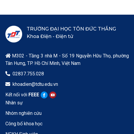
TRƯỜNG ĐẠI HỌC TÔN ĐỨC THẮNG
Khoa Điện - Điện tử
M302 - Tầng 3 nhà M - Số 19 Nguyễn Hữu Thọ, phường

Tân Hưng, TP. Hồ Chí Minh, Việt Nam
02837.755.028

khoadien@tdtu.edu.vn

Kết nối với
FEEE
Nhân sự
Nhóm nghiên cứu
Công bố khoa học