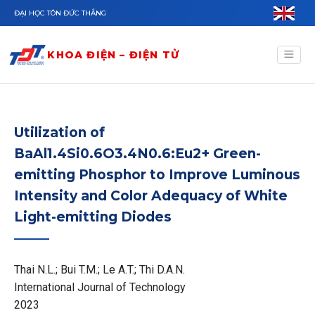
Nhảy đến nội dung
ĐẠI HỌC TÔN ĐỨC THẮNG
KHOA ĐIỆN – ĐIỆN TỬ
Utilization of
BaAl1.4Si0.6O3.4N0.6:Eu2+ Green-
emitting Phosphor to Improve Luminous
Intensity and Color Adequacy of White
Light-emitting Diodes
Thai N.L.; Bui T.M.; Le A.T.; Thi D.A.N.
International Journal of Technology
2023