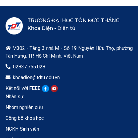
TRƯỜNG ĐẠI HỌC TÔN ĐỨC THẮNG
Khoa Điện - Điện tử
M302 - Tầng 3 nhà M - Số 19 Nguyễn Hữu Thọ, phường

Tân Hưng, TP. Hồ Chí Minh, Việt Nam
02837.755.028

khoadien@tdtu.edu.vn

Kết nối với
FEEE
Nhân sự
Nhóm nghiên cứu
Công bố khoa học
NCKH Sinh viên