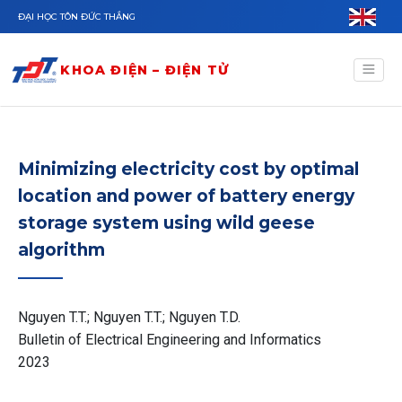
Nhảy đến nội dung
ĐẠI HỌC TÔN ĐỨC THẮNG
KHOA ĐIỆN – ĐIỆN TỬ
Minimizing electricity cost by optimal
location and power of battery energy
storage system using wild geese
algorithm
Nguyen T.T.; Nguyen T.T.; Nguyen T.D.
Bulletin of Electrical Engineering and Informatics
2023