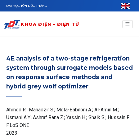
Nhảy đến nội dung
ĐẠI HỌC TÔN ĐỨC THẮNG
KHOA ĐIỆN – ĐIỆN TỬ
4E analysis of a two-stage refrigeration
system through surrogate models based
on response surface methods and
hybrid grey wolf optimizer
Ahmed R.; Mahadzir S.; Mota-Babiloni A.; Al-Amin M.;
Usmani A.Y.; Ashraf Rana Z.; Yassin H.; Shaik S.; Hussain F.
PLoS ONE
2023