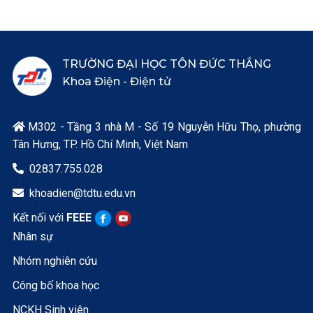
TRƯỜNG ĐẠI HỌC TÔN ĐỨC THẮNG
Khoa Điện - Điện tử
M302 - Tầng 3 nhà M - Số 19 Nguyễn Hữu Thọ, phường

Tân Hưng, TP. Hồ Chí Minh, Việt Nam
02837.755.028

khoadien@tdtu.edu.vn

Kết nối với
FEEE
Nhân sự
Nhóm nghiên cứu
Công bố khoa học
NCKH Sinh viên