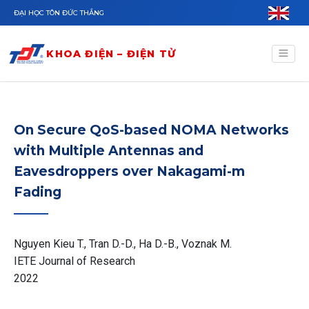
Nhảy đến nội dung
ĐẠI HỌC TÔN ĐỨC THẮNG
KHOA ĐIỆN – ĐIỆN TỬ
On Secure QoS-based NOMA Networks
with Multiple Antennas and
Eavesdroppers over Nakagami-m
Fading
Nguyen Kieu T., Tran D.-D., Ha D.-B., Voznak M.
IETE Journal of Research
2022