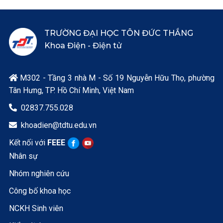
TRƯỜNG ĐẠI HỌC TÔN ĐỨC THẮNG
Khoa Điện - Điện tử
M302 - Tầng 3 nhà M - Số 19 Nguyễn Hữu Thọ, phường

Tân Hưng, TP. Hồ Chí Minh, Việt Nam
02837.755.028

khoadien@tdtu.edu.vn

Kết nối với
FEEE
Nhân sự
Nhóm nghiên cứu
Công bố khoa học
NCKH Sinh viên