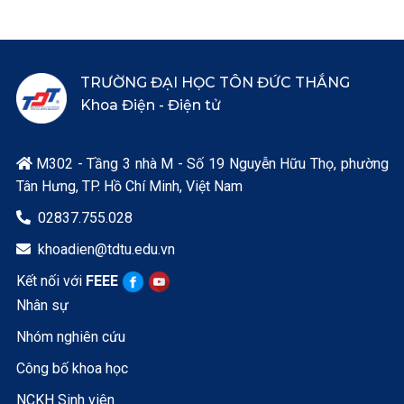
TRƯỜNG ĐẠI HỌC TÔN ĐỨC THẮNG
Khoa Điện - Điện tử
M302 - Tầng 3 nhà M - Số 19 Nguyễn Hữu Thọ, phường

Tân Hưng, TP. Hồ Chí Minh, Việt Nam
02837.755.028

khoadien@tdtu.edu.vn

Kết nối với
FEEE
Nhân sự
Nhóm nghiên cứu
Công bố khoa học
NCKH Sinh viên