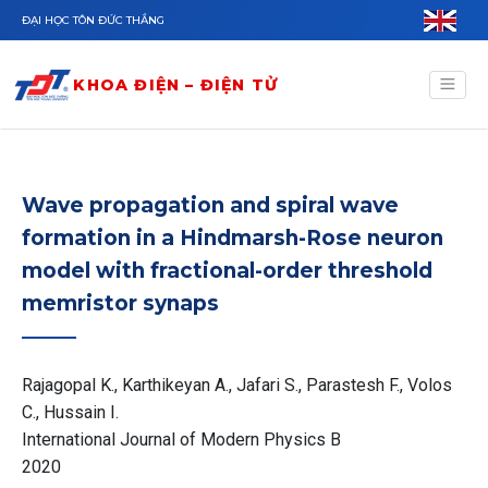
Nhảy đến nội dung
ĐẠI HỌC TÔN ĐỨC THẮNG
KHOA ĐIỆN – ĐIỆN TỬ
Wave propagation and spiral wave
formation in a Hindmarsh-Rose neuron
model with fractional-order threshold
memristor synaps
Rajagopal K., Karthikeyan A., Jafari S., Parastesh F., Volos
C., Hussain I.
International Journal of Modern Physics B
2020