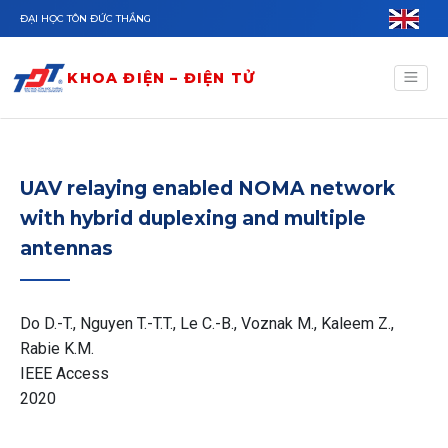
Nhảy đến nội dung
ĐẠI HỌC TÔN ĐỨC THẮNG
KHOA ĐIỆN – ĐIỆN TỬ
UAV relaying enabled NOMA network
with hybrid duplexing and multiple
antennas
Do D.-T., Nguyen T.-T.T., Le C.-B., Voznak M., Kaleem Z.,
Rabie K.M.
IEEE Access
2020