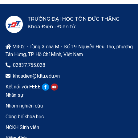
TRƯỜNG ĐẠI HỌC TÔN ĐỨC THẮNG
Khoa Điện - Điện tử
M302 - Tầng 3 nhà M - Số 19 Nguyễn Hữu Thọ, phường

Tân Hưng, TP. Hồ Chí Minh, Việt Nam
02837.755.028

khoadien@tdtu.edu.vn

Kết nối với
FEEE
Nhân sự
Nhóm nghiên cứu
Công bố khoa học
NCKH Sinh viên