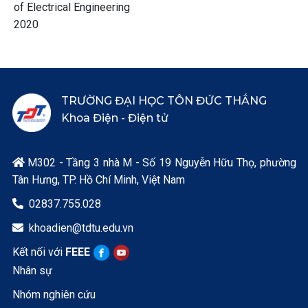
of Electrical Engineering
2020
TRƯỜNG ĐẠI HỌC TÔN ĐỨC THẮNG
Khoa Điện - Điện tử
M302 - Tầng 3 nhà M - Số 19 Nguyễn Hữu Thọ, phường

Tân Hưng, TP. Hồ Chí Minh, Việt Nam
02837.755.028

khoadien@tdtu.edu.vn

Kết nối với
FEEE
Nhân sự
Nhóm nghiên cứu