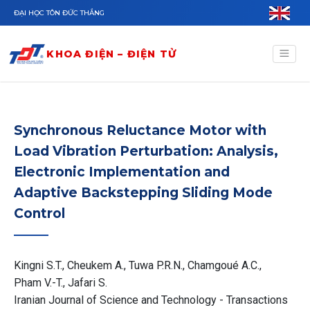
Nhảy đến nội dung
ĐẠI HỌC TÔN ĐỨC THẮNG
KHOA ĐIỆN – ĐIỆN TỬ
Synchronous Reluctance Motor with
Load Vibration Perturbation: Analysis,
Electronic Implementation and
Adaptive Backstepping Sliding Mode
Control
Kingni S.T., Cheukem A., Tuwa P.R.N., Chamgoué A.C.,
Pham V.-T., Jafari S.
Iranian Journal of Science and Technology - Transactions