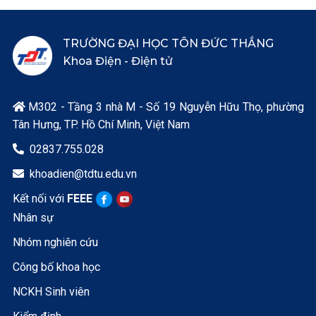
TRƯỜNG ĐẠI HỌC TÔN ĐỨC THẮNG
Khoa Điện - Điện tử
M302 - Tầng 3 nhà M - Số 19 Nguyễn Hữu Thọ, phường

Tân Hưng, TP. Hồ Chí Minh, Việt Nam
02837.755.028

khoadien@tdtu.edu.vn

Kết nối với
FEEE
Nhân sự
Nhóm nghiên cứu
Công bố khoa học
NCKH Sinh viên