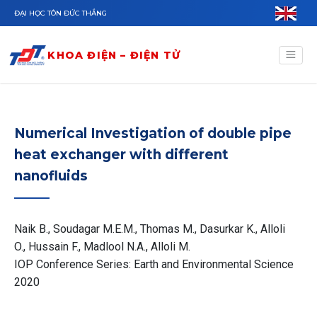
Nhảy đến nội dung
ĐẠI HỌC TÔN ĐỨC THẮNG
KHOA ĐIỆN – ĐIỆN TỬ
Numerical Investigation of double pipe
heat exchanger with different
nanofluids
Naik B., Soudagar M.E.M., Thomas M., Dasurkar K., Alloli
O., Hussain F., Madlool N.A., Alloli M.
IOP Conference Series: Earth and Environmental Science
2020