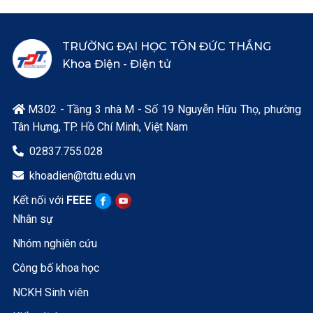
TRƯỜNG ĐẠI HỌC TÔN ĐỨC THẮNG
Khoa Điện - Điện tử
M302 - Tầng 3 nhà M - Số 19 Nguyễn Hữu Thọ, phường

Tân Hưng, TP. Hồ Chí Minh, Việt Nam
02837.755.028

khoadien@tdtu.edu.vn

Kết nối với
FEEE
Nhân sự
Nhóm nghiên cứu
Công bố khoa học
NCKH Sinh viên