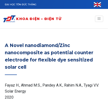
Nhảy đến nội dung
ĐẠI HỌC TÔN ĐỨC THẮNG
KHOA ĐIỆN – ĐIỆN TỬ
A Novel nanodiamond/Zinc
nanocomposite as potential counter
electrode for flexible dye sensitized
solar cell
Fayaz H., Ahmad M.S., Pandey A.K., Rahim N.A., Tyagi V.V.
Solar Energy
2020