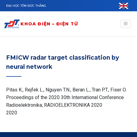
Nhảy đến nội dung
ĐẠI HỌC TÔN ĐỨC THẮNG
KHOA ĐIỆN – ĐIỆN TỬ
FMICW radar target classification by
neural network
Pitas K., Rejfek L., Nguyen T.N., Beran L., Tran P.T., Fiser O.
Proceedings of the 2020 30th International Conference
Radioelektronika, RADIOELEKTRONIKA 2020
2020