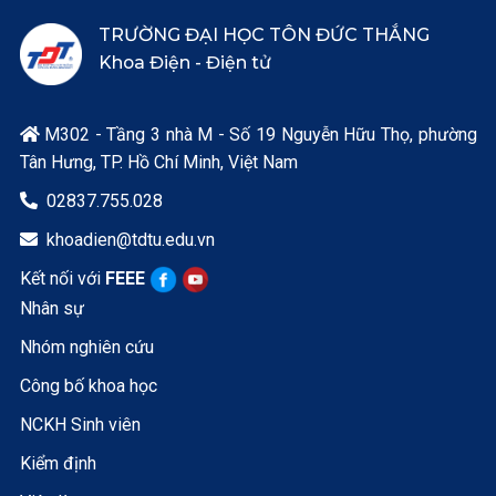
TRƯỜNG ĐẠI HỌC TÔN ĐỨC THẮNG
Khoa Điện - Điện tử
M302 - Tầng 3 nhà M - Số 19 Nguyễn Hữu Thọ, phường

Tân Hưng, TP. Hồ Chí Minh, Việt Nam
02837.755.028

khoadien@tdtu.edu.vn

Kết nối với
FEEE
Nhân sự
Nhóm nghiên cứu
Công bố khoa học
NCKH Sinh viên
Kiểm định