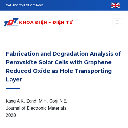
Nhảy đến nội dung
ĐẠI HỌC TÔN ĐỨC THẮNG
KHOA ĐIỆN – ĐIỆN TỬ
Fabrication and Degradation Analysis of
Perovskite Solar Cells with Graphene
Reduced Oxide as Hole Transporting
Layer
Kang A.K., Zandi M.H., Gorji N.E.
Journal of Electronic Materials
2020