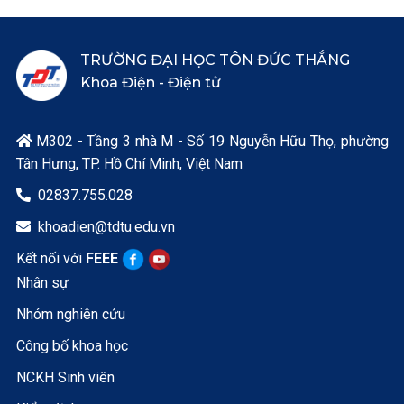
TRƯỜNG ĐẠI HỌC TÔN ĐỨC THẮNG
Khoa Điện - Điện tử
M302 - Tầng 3 nhà M - Số 19 Nguyễn Hữu Thọ, phường

Tân Hưng, TP. Hồ Chí Minh, Việt Nam
02837.755.028

khoadien@tdtu.edu.vn

Kết nối với
FEEE
Nhân sự
Nhóm nghiên cứu
Công bố khoa học
NCKH Sinh viên