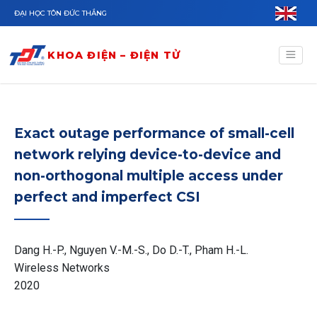
Nhảy đến nội dung
ĐẠI HỌC TÔN ĐỨC THẮNG
KHOA ĐIỆN – ĐIỆN TỬ
Exact outage performance of small-cell
network relying device-to-device and
non-orthogonal multiple access under
perfect and imperfect CSI
Dang H.-P., Nguyen V.-M.-S., Do D.-T., Pham H.-L.
Wireless Networks
2020