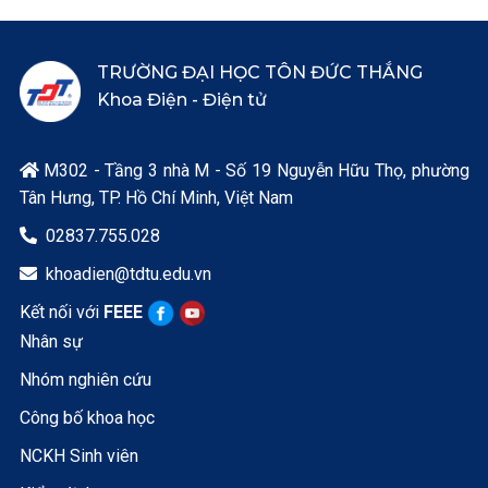
TRƯỜNG ĐẠI HỌC TÔN ĐỨC THẮNG
Khoa Điện - Điện tử
M302 - Tầng 3 nhà M - Số 19 Nguyễn Hữu Thọ, phường

Tân Hưng, TP. Hồ Chí Minh, Việt Nam
02837.755.028

khoadien@tdtu.edu.vn

Kết nối với
FEEE
Nhân sự
Nhóm nghiên cứu
Công bố khoa học
NCKH Sinh viên