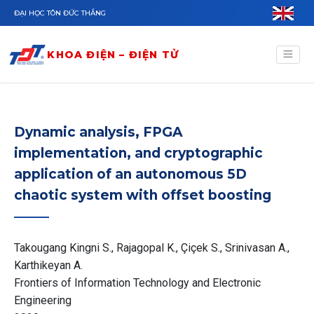
Nhảy đến nội dung
ĐẠI HỌC TÔN ĐỨC THẮNG
KHOA ĐIỆN – ĐIỆN TỬ
Dynamic analysis, FPGA
implementation, and cryptographic
application of an autonomous 5D
chaotic system with offset boosting
Takougang Kingni S., Rajagopal K., Çiçek S., Srinivasan A.,
Karthikeyan A.
Frontiers of Information Technology and Electronic
Engineering