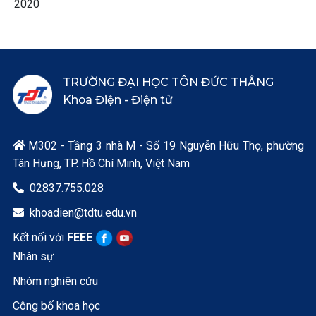
2020
TRƯỜNG ĐẠI HỌC TÔN ĐỨC THẮNG
Khoa Điện - Điện tử
M302 - Tầng 3 nhà M - Số 19 Nguyễn Hữu Thọ, phường

Tân Hưng, TP. Hồ Chí Minh, Việt Nam
02837.755.028

khoadien@tdtu.edu.vn

Kết nối với
FEEE
Nhân sự
Nhóm nghiên cứu
Công bố khoa học