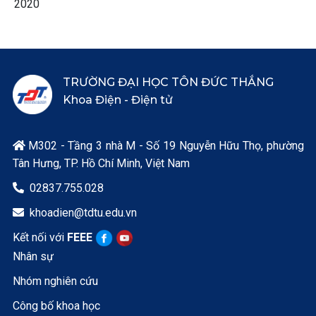
2020
TRƯỜNG ĐẠI HỌC TÔN ĐỨC THẮNG
Khoa Điện - Điện tử
M302 - Tầng 3 nhà M - Số 19 Nguyễn Hữu Thọ, phường

Tân Hưng, TP. Hồ Chí Minh, Việt Nam
02837.755.028

khoadien@tdtu.edu.vn

Kết nối với
FEEE
Nhân sự
Nhóm nghiên cứu
Công bố khoa học