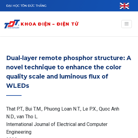
Nhảy đến nội dung
ĐẠI HỌC TÔN ĐỨC THẮNG
KHOA ĐIỆN – ĐIỆN TỬ
Dual-layer remote phosphor structure: A
novel technique to enhance the color
quality scale and luminous flux of
WLEDs
That P.T., Bui T.M., Phuong Loan N.T., Le P.X., Quoc Anh
N.D., van Tho L.
International Journal of Electrical and Computer
Engineering