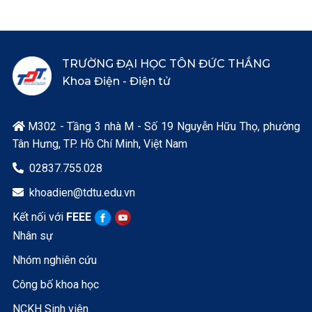
TRƯỜNG ĐẠI HỌC TÔN ĐỨC THẮNG
Khoa Điện - Điện tử
M302 - Tầng 3 nhà M - Số 19 Nguyễn Hữu Thọ, phường

Tân Hưng, TP. Hồ Chí Minh, Việt Nam
02837.755.028

khoadien@tdtu.edu.vn

Kết nối với
FEEE
Nhân sự
Nhóm nghiên cứu
Công bố khoa học
NCKH Sinh viên