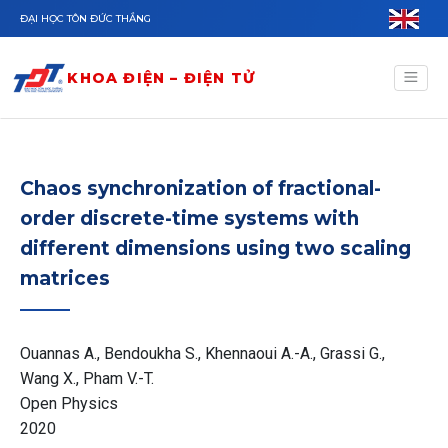
Nhảy đến nội dung
ĐẠI HỌC TÔN ĐỨC THẮNG
KHOA ĐIỆN – ĐIỆN TỬ
Chaos synchronization of fractional-
order discrete-time systems with
different dimensions using two scaling
matrices
Ouannas A., Bendoukha S., Khennaoui A.-A., Grassi G.,
Wang X., Pham V.-T.
Open Physics
2020