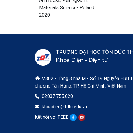
Anh N.D.Q., Van Ngoc H.
Materials Science- Poland
2020
TRƯỜNG ĐẠI HỌC TÔN ĐỨC T
Khoa Điện - Điện tử
M302 - Tầng 3 nhà M - Số 19 Nguyễn Hữu T

phường Tân Hưng, TP. Hồ Chí Minh, Việt Nam
02837.755.028

khoadien@tdtu.edu.vn

Kết nối với
FEEE