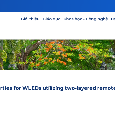
GIÁO DỤC
KHOA HỌC - CÔNG NGHỆ
HỢP TÁC
CỰU SINH V
Main navigation
Giới thiệu
Giáo dục
Khoa học - Công nghệ
H
erties for WLEDs utilizing two-layered remot