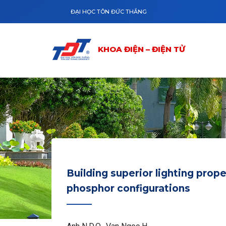
Nhảy đến nội dung
KHOA ĐIỆN – ĐIỆN TỬ
GIỚI THIỆU
ĐẠI HỌC TÔN ĐỨC THẮNG
KHOA ĐIỆN – ĐIỆN TỬ
Building superior lighting prop
phosphor configurations