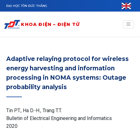
Nhảy đến nội dung
ĐẠI HỌC TÔN ĐỨC THẮNG
KHOA ĐIỆN – ĐIỆN TỬ
Adaptive relaying protocol for wireless
energy harvesting and information
processing in NOMA systems: Outage
probability analysis
Tin P.T., Ha D.-H., Trang T.T.
Bulletin of Electrical Engineering and Informatics
2020