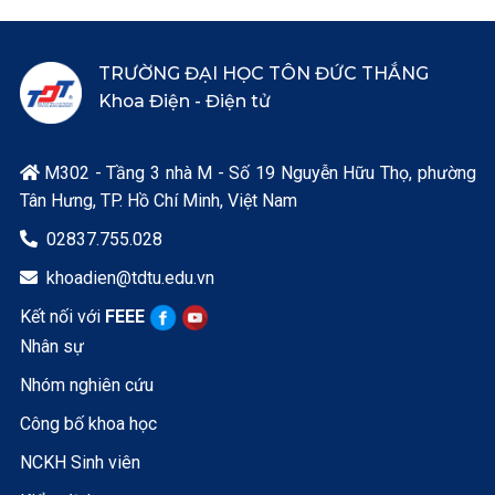
TRƯỜNG ĐẠI HỌC TÔN ĐỨC THẮNG
Khoa Điện - Điện tử
M302 - Tầng 3 nhà M - Số 19 Nguyễn Hữu Thọ, phường

Tân Hưng, TP. Hồ Chí Minh, Việt Nam
02837.755.028

khoadien@tdtu.edu.vn

Kết nối với
FEEE
Nhân sự
Nhóm nghiên cứu
Công bố khoa học
NCKH Sinh viên