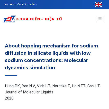
Nhảy đến nội dung
ĐẠI HỌC TÔN ĐỨC THẮNG
KHOA ĐIỆN – ĐIỆN TỬ
About hopping mechanism for sodium
diffusion in silicate liquids with low
sodium concentrations: Molecular
dynamics simulation
Hung P.K., Yen N.V., Vinh L.T., Noritake F., Ha N.T.T., San L.T.
Journal of Molecular Liquids
2020