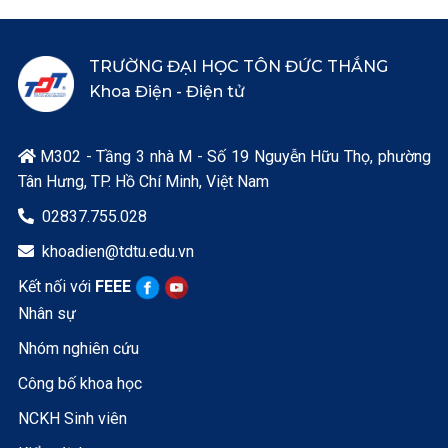
TRƯỜNG ĐẠI HỌC TÔN ĐỨC THẮNG
Khoa Điện - Điện tử
M302 - Tầng 3 nhà M - Số 19 Nguyễn Hữu Thọ, phường

Tân Hưng, TP. Hồ Chí Minh, Việt Nam
02837.755.028

khoadien@tdtu.edu.vn

Kết nối với
FEEE
Nhân sự
Nhóm nghiên cứu
Công bố khoa học
NCKH Sinh viên