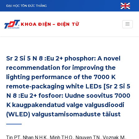
Nhảy đến nội dung
ĐẠI HỌC TÔN ĐỨC THẮNG
KHOA ĐIỆN – ĐIỆN TỬ
Sr 2 Si 5 N 8 :Eu 2+ phosphor: A novel
recommendation for improving the
lighting performance of the 7000 K
remote-packaging white LEDs [Sr 2 Si 5
N 8 :Eu 2+ fosfoor: Uudne soovitus 7000
K kaugpakendatud valge valgusdioodi
(WLED) valgustamisomaduste täiust
Tin P.T., Nhan N.H.K., Minh T.H.Q., Nguyen T.N., Voznak M.,