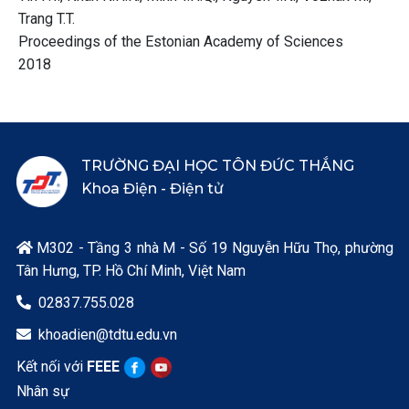
Trang T.T.
Proceedings of the Estonian Academy of Sciences
2018
TRƯỜNG ĐẠI HỌC TÔN ĐỨC THẮNG
Khoa Điện - Điện tử
M302 - Tầng 3 nhà M - Số 19 Nguyễn Hữu Thọ, phường

Tân Hưng, TP. Hồ Chí Minh, Việt Nam
02837.755.028

khoadien@tdtu.edu.vn

Kết nối với
FEEE
Nhân sự