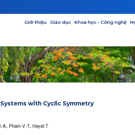
GIÁO DỤC
KHOA HỌC - CÔNG NGHỆ
HỢP TÁC
CỰU SINH V
Main navigation
Giới thiệu
Giáo dục
Khoa học - Công nghệ
H
 Systems with Cyclic Symmetry
 A., Pham V.-T., Hayat T.