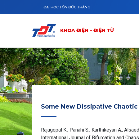
Nhảy đến nội dung
KHOA ĐIỆN – ĐIỆN TỬ
GIỚI THIỆU
ĐẠI HỌC TÔN ĐỨC THẮNG
KHOA ĐIỆN – ĐIỆN TỬ
Some New Dissipative Chaotic
Rajagopal K., Panahi S., Karthikeyan A., Alsaedi
International Journal of Bifurcation and Chaos