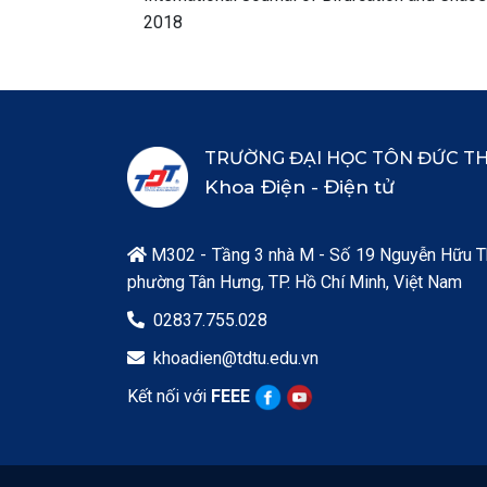
2018
TRƯỜNG ĐẠI HỌC TÔN ĐỨC T
Khoa Điện - Điện tử
M302 - Tầng 3 nhà M - Số 19 Nguyễn Hữu T

phường Tân Hưng, TP. Hồ Chí Minh, Việt Nam
02837.755.028

khoadien@tdtu.edu.vn

Kết nối với
FEEE