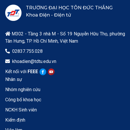
TRƯỜNG ĐẠI HỌC TÔN ĐỨC THẮNG
Khoa Điện - Điện tử
M302 - Tầng 3 nhà M - Số 19 Nguyễn Hữu Thọ, phường

Tân Hưng, TP. Hồ Chí Minh, Việt Nam
02837.755.028

khoadien@tdtu.edu.vn

Kết nối với
FEEE
Nhân sự
Nhóm nghiên cứu
Công bố khoa học
NCKH Sinh viên
Kiểm định