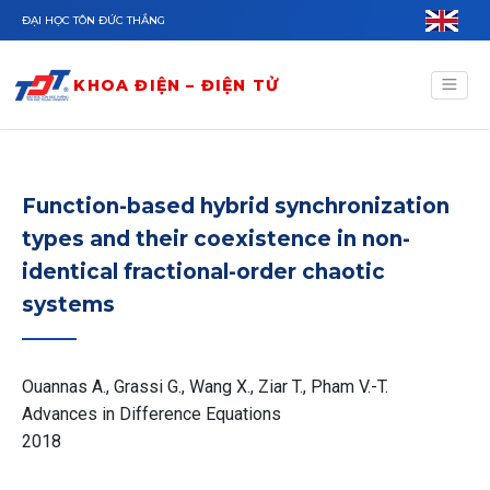
Nhảy đến nội dung
ĐẠI HỌC TÔN ĐỨC THẮNG
KHOA ĐIỆN – ĐIỆN TỬ
Function-based hybrid synchronization
types and their coexistence in non-
identical fractional-order chaotic
systems
Ouannas A., Grassi G., Wang X., Ziar T., Pham V.-T.
Advances in Difference Equations
2018