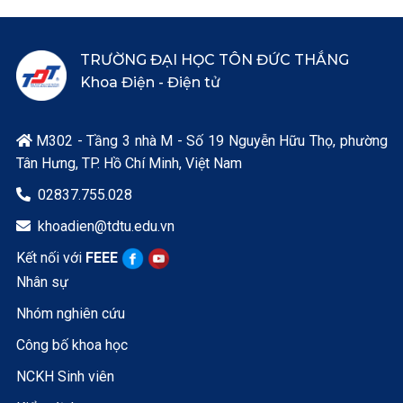
TRƯỜNG ĐẠI HỌC TÔN ĐỨC THẮNG
Khoa Điện - Điện tử
M302 - Tầng 3 nhà M - Số 19 Nguyễn Hữu Thọ, phường

Tân Hưng, TP. Hồ Chí Minh, Việt Nam
02837.755.028

khoadien@tdtu.edu.vn

Kết nối với
FEEE
Nhân sự
Nhóm nghiên cứu
Công bố khoa học
NCKH Sinh viên