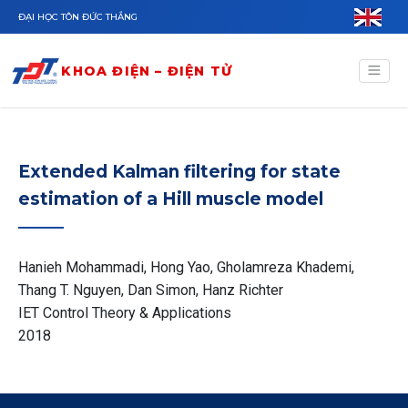
Nhảy đến nội dung
ĐẠI HỌC TÔN ĐỨC THẮNG
KHOA ĐIỆN – ĐIỆN TỬ
Extended Kalman filtering for state
estimation of a Hill muscle model
Hanieh Mohammadi, Hong Yao, Gholamreza Khademi,
Thang T. Nguyen, Dan Simon, Hanz Richter
IET Control Theory & Applications
2018