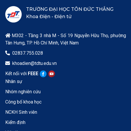
TRƯỜNG ĐẠI HỌC TÔN ĐỨC THẮNG
Khoa Điện - Điện tử
M302 - Tầng 3 nhà M - Số 19 Nguyễn Hữu Thọ, phường

Tân Hưng, TP. Hồ Chí Minh, Việt Nam
02837.755.028

khoadien@tdtu.edu.vn

Kết nối với
FEEE
Nhân sự
Nhóm nghiên cứu
Công bố khoa học
NCKH Sinh viên
Kiểm định