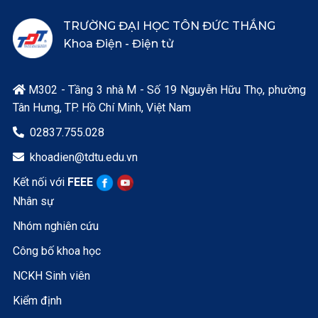
TRƯỜNG ĐẠI HỌC TÔN ĐỨC THẮNG
Khoa Điện - Điện tử
M302 - Tầng 3 nhà M - Số 19 Nguyễn Hữu Thọ, phường

Tân Hưng, TP. Hồ Chí Minh, Việt Nam
02837.755.028

khoadien@tdtu.edu.vn

Kết nối với
FEEE
Nhân sự
Nhóm nghiên cứu
Công bố khoa học
NCKH Sinh viên
Kiểm định