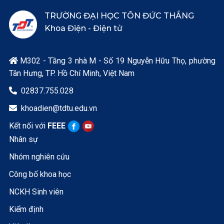
TRƯỜNG ĐẠI HỌC TÔN ĐỨC THẮNG
Khoa Điện - Điện tử
M302 - Tầng 3 nhà M - Số 19 Nguyễn Hữu Thọ, phường

Tân Hưng, TP. Hồ Chí Minh, Việt Nam
02837.755.028

khoadien@tdtu.edu.vn

Kết nối với
FEEE
Nhân sự
Nhóm nghiên cứu
Công bố khoa học
NCKH Sinh viên
Kiểm định