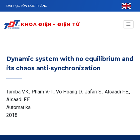
Nhảy đến nội dung
ĐẠI HỌC TÔN ĐỨC THẮNG
KHOA ĐIỆN – ĐIỆN TỬ
Dynamic system with no equilibrium and
its chaos anti-synchronization
Tamba V.K., Pham V.-T., Vo Hoang D., Jafari S., Alsaadi F.E.,
Alsaadi F.E.
Automatika
2018