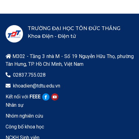
TRƯỜNG ĐẠI HỌC TÔN ĐỨC THẮNG
Khoa Điện - Điện tử
M302 - Tầng 3 nhà M - Số 19 Nguyễn Hữu Thọ, phường

Tân Hưng, TP. Hồ Chí Minh, Việt Nam
02837.755.028

khoadien@tdtu.edu.vn

Kết nối với
FEEE
Nhân sự
Nhóm nghiên cứu
Công bố khoa học
NCKH Sinh viên