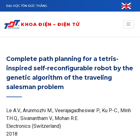
Nhảy đến nội dung
ĐẠI HỌC TÔN ĐỨC THẮNG
KHOA ĐIỆN – ĐIỆN TỬ
Complete path planning for a tetris-
inspired self-reconfigurable robot by the
genetic algorithm of the traveling
salesman problem
Le A.V., Arunmozhi M., Veerajagadheswar P., Ku P.-C., Minh
T.H.Q., Sivanantham V., Mohan R.E.
Electronics (Switzerland)
2018