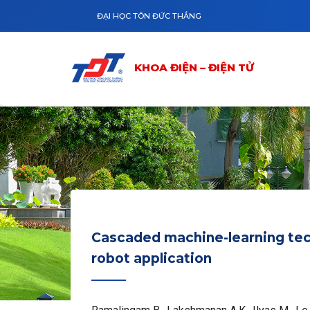
Nhảy đến nội dung
KHOA ĐIỆN – ĐIỆN TỬ
GIỚI THIỆU
ĐẠI HỌC TÔN ĐỨC THẮNG
KHOA ĐIỆN – ĐIỆN TỬ
Cascaded machine-learning techn
robot application