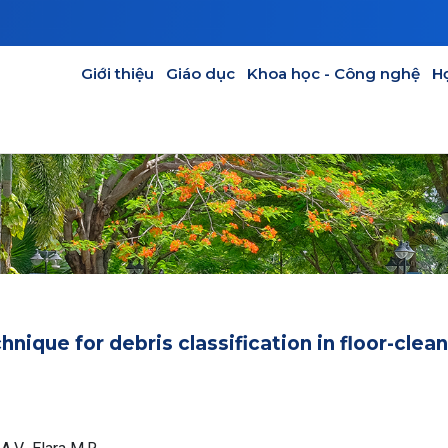
GIÁO DỤC
KHOA HỌC - CÔNG NGHỆ
HỢP TÁC
CỰU SINH V
Main navigation
Giới thiệu
Giáo dục
Khoa học - Công nghệ
H
ique for debris classification in floor-clea