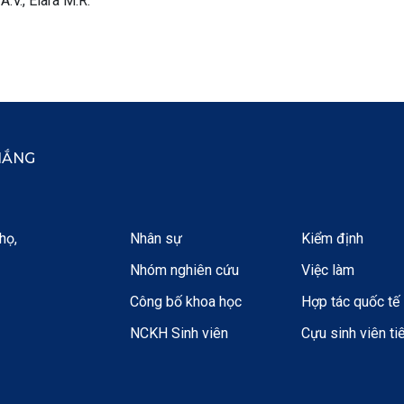
.V., Elara M.R.
HẮNG
họ,
Nhân sự
Kiểm định
Nhóm nghiên cứu
Việc làm
Công bố khoa học
Hợp tác quốc tế
NCKH Sinh viên
Cựu sinh viên ti