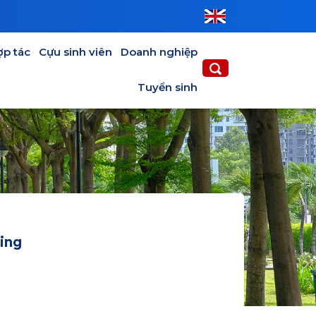
IÊN
DOANH NGHIỆP
TUYỂN SINH
ợp tác
Cựu sinh viên
Doanh nghiệp
Tuyển sinh
ning