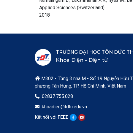
Ramalingam B., Lakshmanan A.K., Ilyas M., Le A
Applied Sciences (Switzerland)
2018
TRƯỜNG ĐẠI HỌC TÔN ĐỨC T
Khoa Điện - Điện tử
M302 - Tầng 3 nhà M - Số 19 Nguyễn Hữu T

phường Tân Hưng, TP. Hồ Chí Minh, Việt Nam
02837.755.028

khoadien@tdtu.edu.vn

Kết nối với
FEEE