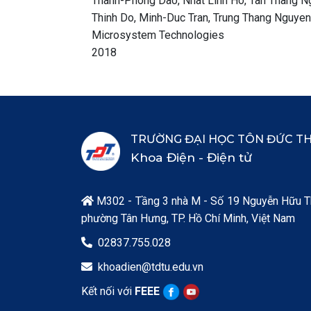
Thanh-Phong Dao, Nhat Linh Ho, Tan Thang N
Thinh Do, Minh-Duc Tran, Trung Thang Nguyen
Microsystem Technologies
2018
TRƯỜNG ĐẠI HỌC TÔN ĐỨC T
Khoa Điện - Điện tử
M302 - Tầng 3 nhà M - Số 19 Nguyễn Hữu T

phường Tân Hưng, TP. Hồ Chí Minh, Việt Nam
02837.755.028

khoadien@tdtu.edu.vn

Kết nối với
FEEE