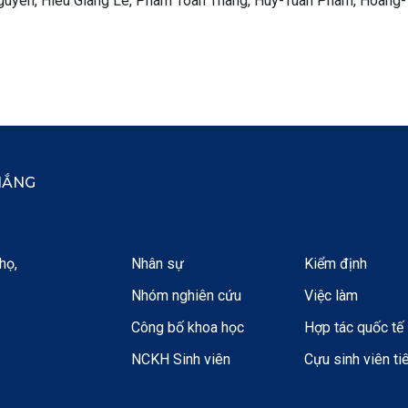
guyen, Hieu Giang Le, Pham Toan Thang, Huy-Tuan Pham, Hoang-
HẮNG
họ,
Nhân sự
Kiểm định
Nhóm nghiên cứu
Việc làm
Công bố khoa học
Hợp tác quốc tế
NCKH Sinh viên
Cựu sinh viên ti