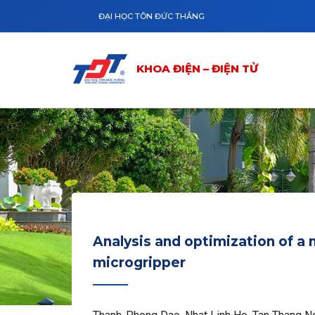
Nhảy đến nội dung
KHOA ĐIỆN – ĐIỆN TỬ
GIỚI THIỆU
ĐẠI HỌC TÔN ĐỨC THẮNG
KHOA ĐIỆN – ĐIỆN TỬ
Analysis and optimization of a
microgripper