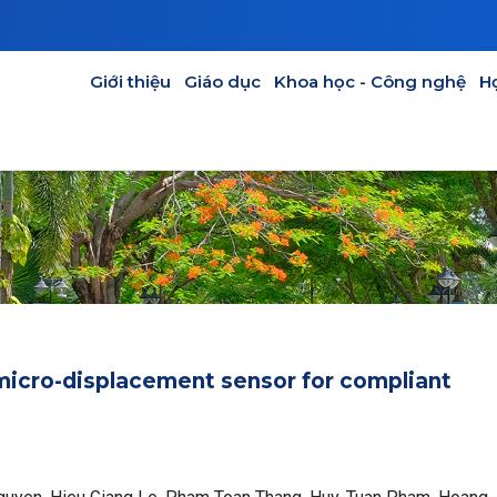
GIÁO DỤC
KHOA HỌC - CÔNG NGHỆ
HỢP TÁC
CỰU SINH V
Main navigation
Giới thiệu
Giáo dục
Khoa học - Công nghệ
H
 micro-displacement sensor for compliant