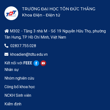
TRƯỜNG ĐẠI HỌC TÔN ĐỨC THẮNG
Khoa Điện - Điện tử
M302 - Tầng 3 nhà M - Số 19 Nguyễn Hữu Thọ, phường

Tân Hưng, TP. Hồ Chí Minh, Việt Nam
02837.755.028

khoadien@tdtu.edu.vn

Kết nối với
FEEE
Nhân sự
Nhóm nghiên cứu
Công bố khoa học
NCKH Sinh viên
Kiểm định