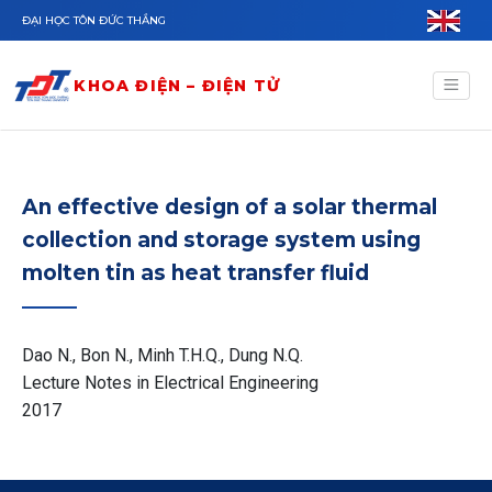
Nhảy đến nội dung
ĐẠI HỌC TÔN ĐỨC THẮNG
KHOA ĐIỆN – ĐIỆN TỬ
An effective design of a solar thermal
collection and storage system using
molten tin as heat transfer fluid
Dao N., Bon N., Minh T.H.Q., Dung N.Q.
Lecture Notes in Electrical Engineering
2017